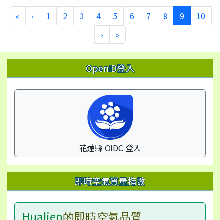
第一頁
上一頁
(目前頁次
«
‹
1
2
3
4
5
6
7
8
9
10
下一頁
最後頁
›
»
左邊區域內容
OpenID登入
花蓮縣 OIDC 登入
即時空氣質量指數
Hualien
的即時空氣品質