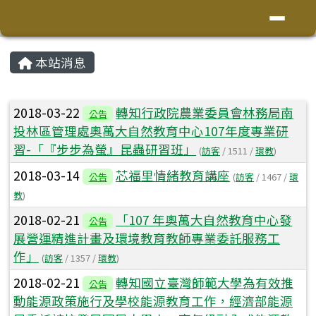
花蓮縣鳳林鎮林榮國小
導覽列
跳至主內容區
頁尾區域
主內容區域
本站消息
⏸
文章列表
2018-03-22
轉知行政院農業委員會林務局南
公告
投林區管理處奧萬大自然教育中心107年度專業研
習-「『步步為螢』昆蟲研習班」
(
訪客
/ 1511 /
環教
)
2018-03-14
芯福里情緒教育講座
公告
(
訪客
/ 1467 /
環
教
)
2018-02-21
「107 年奧萬大自然教育中心發
公告
展營運精進計畫及環境教育教師專業委託服務工
作」
(
訪客
/ 1357 /
環教
)
2018-02-21
轉知國立臺灣師範大學為有效推
公告
動能源政策施行及學校能源教育工作，經濟部能源