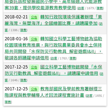
局委託該校發展國民小學中、高年級融入式能源教
案39套，提供學校能源教育教學使用
(
訪客
/ 1679 /
環教
)
2018-02-21
轉知行政院環境保護署辦理「美
公告
麗海灣‧無塑海洋」全國繪圖比賽，請踴躍參加
(
訪
客
/ 1386 /
環教
)
2018-01-16
轉知國立科學工藝博物館為協助
公告
校園環境教育推廣，與行政院農業委員會水土保持
局共同開發「水保防災行動教具_解密遊戲I&II」，
敬請各師踴躍申請借用
(
訪客
/ 1763 /
環教
)
2017-12-25
國立科學工藝博物館開發「水保
公告
防災行動教具_解密遊戲I&II」，請踴躍申請借用
(
訪
客
/ 1646 /
環教
)
2017-12-25
教育部國民及學前教育署辦理三
公告
階課程與教學輔導人才回流課程實施計畫
(
訪客
/ 1691 /
環教
)