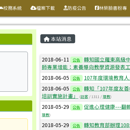
校務系統
檔案下載
防疫公告
林榮臉書粉專
主內容區域
本站消息
文章列表
2018-06-11
轉知國立羅東高級中
公告
師專業增能：素養導向教學資源發表工
2018-06-05
107年度環境教育
公告
2018-06-05
轉知「107年度友
公告
培訓實施計畫」
(
訪客
/ 1311 /
環教
)
2018-05-29
促進心理健康---
公告
環教
)
2018-05-29
轉知教育部辦理10
公告