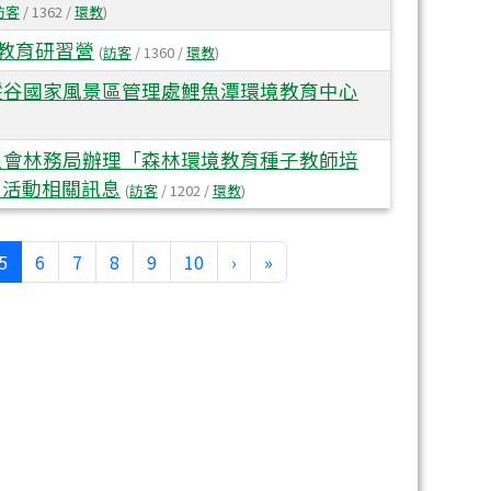
訪客
/ 1362 /
環教
)
命教育研習營
(
訪客
/ 1360 /
環教
)
縱谷國家風景區管理處鯉魚潭環境教育中心
員會林務局辦理「森林環境教育種子教師培
」活動相關訊息
(
訪客
/ 1202 /
環教
)
(目前頁次)
下一頁
最後頁
5
6
7
8
9
10
›
»