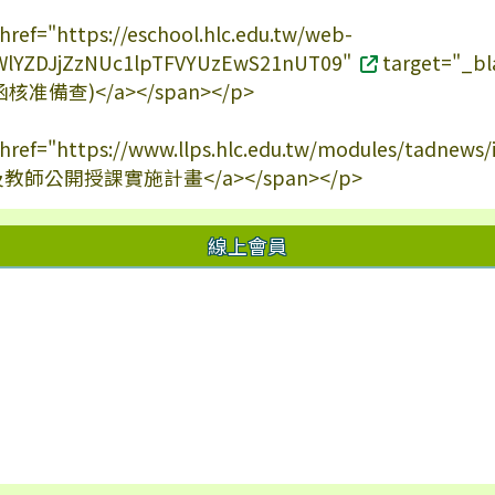
 href="https://eschool.hlc.edu.tw/web-
c/SWlYZDJjZzNUc1lpTFVYUzEwS21nUT09"
target="
准備查)</a></span></p>
a href="https://www.llps.hlc.edu.tw/modules/tadnew
及教師公開授課實施計畫</a></span></p>
線上會員