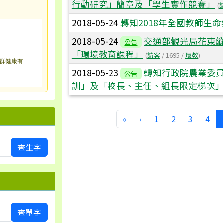
行動研究」簡章及「學生實作競賽」
(
2018-05-24
轉知2018年全國教師生
2018-05-24
交通部觀光局花東
公告
「環境教育課程」
(
訪客
/ 1695 /
環教
)
群健康有
2018-05-23
轉知行政院農業委
公告
訓」及「校長、主任、組長限定梯次
第一頁
上一頁
«
‹
1
2
3
4
查生字
查單字