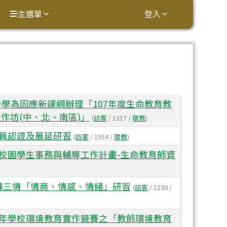
主選單
登入
⏸
學為因應新課綱辦理「107年度生命教育教
作坊(中、北、南區)」
(
訪客
/ 1317 /
環教
)
人員認證及展延研習
(
訪客
/ 1554 /
環教
)
善校園學生事務與輔導工作計畫-生命教育師資
翻轉三情「情商、情感、情緒」研習
(
訪客
/ 1230 /
8年學校環境教育實作競賽之「教師環境教育