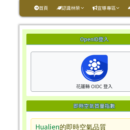
花蓮縣鳳林鎮林榮國小
導覽列
跳至主內容區
首頁
認識林榮
宣導專區
頁尾區域
左邊區域內容
OpenID登入
花蓮縣 OIDC 登入
即時空氣質量指數
Hualien
的即時空氣品質