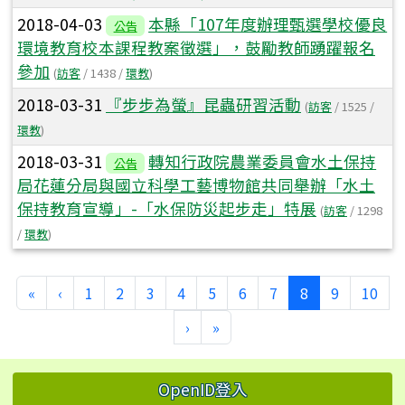
2018-04-03
本縣「107年度辦理甄選學校優良
公告
環境教育校本課程教案徵選」，鼓勵教師踴躍報名
參加
(
訪客
/ 1438 /
環教
)
2018-03-31
『步步為螢』昆蟲研習活動
(
訪客
/ 1525 /
環教
)
2018-03-31
轉知行政院農業委員會水土保持
公告
局花蓮分局與國立科學工藝博物館共同舉辦「水土
保持教育宣導」-「水保防災起步走」特展
(
訪客
/ 1298
/
環教
)
第一頁
上一頁
(目前頁次)
«
‹
1
2
3
4
5
6
7
8
9
10
下一頁
最後頁
›
»
左邊區域內容
OpenID登入