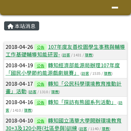
花蓮縣鳳林鎮林榮國小
導覽列
跳至主內容區
頁尾區域
主內容區域
本站消息
⏸
文章列表
2018-04-26
107年度友善校園學生事務與輔導
公告
工作基礎輔導知能研習-
(
訪客
/ 1431 /
環教
)
2018-04-19
轉知經濟部能源局辦理107年度
公告
「國民小學節約能源戲劇競賽」
(
訪客
/ 1535 /
環教
)
2018-04-17
轉知「公民科學環境教育推動計
公告
畫」活動
(
訪客
/ 1310 /
環教
)
2018-04-16
轉知「探訪有熊國系列活動」
公告
(
訪
客
/ 1410 /
環教
)
2018-04-10
轉知國立清華大學開辦環境教育
公告
30+3及120小時(社區參與)訓練
(
訪客
/ 1140 /
環教
)