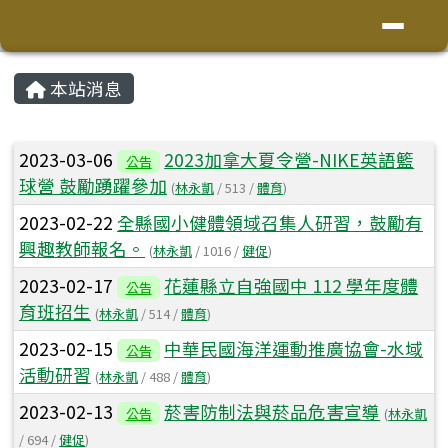
花蓮縣鳳林鎮林榮國小
導覽列
跳至主內容區
頁尾區域
主內容區域
本站消息
⏸
文章列表
2023-03-06
2023加拿大夏令營-NIKE英語籃
公告
球營 鼓勵踴躍參加
(
林永凱
/ 513 /
體育
)
2023-02-22
全縣國小健體領域召集人研習，鼓勵有
興趣教師報名。
(
林永凱
/ 1016 /
健促
)
2023-02-17
花蓮縣立自強國中 112 學年度體
公告
育班招生
(
林永凱
/ 514 /
體育
)
2023-02-15
中華民國海洋運動推廣協會-水域
公告
活動研習
(
林永凱
/ 488 /
體育
)
2023-02-13
菸害防制法與菸品危害宣導
公告
(
林永凱
/ 694 /
健促
)