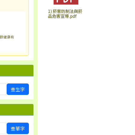
1) 菸害防制法與菸
品危害宣導.pdf
群健康有
查生字
查單字