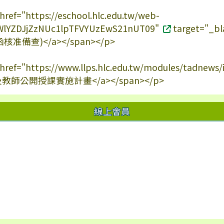
 href="https://eschool.hlc.edu.tw/web-
c/SWlYZDJjZzNUc1lpTFVYUzEwS21nUT09"
target="
准備查)</a></span></p>
a href="https://www.llps.hlc.edu.tw/modules/tadnew
及教師公開授課實施計畫</a></span></p>
線上會員