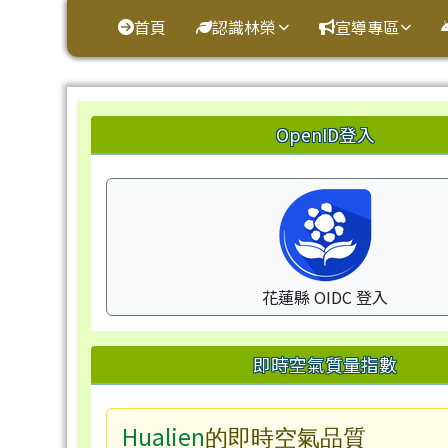
花蓮縣鳳林鎮林榮國小
導覽列
跳至主內容區
首頁
認識林榮
宣導專區
頁尾區域
左邊區域內容
OpenID登入
花蓮縣 OIDC 登入
即時空氣質量指數
Hualien
的即時空氣品質