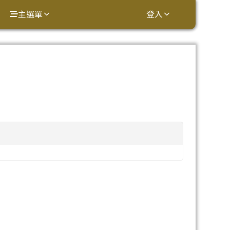
主選單
登入
⏸