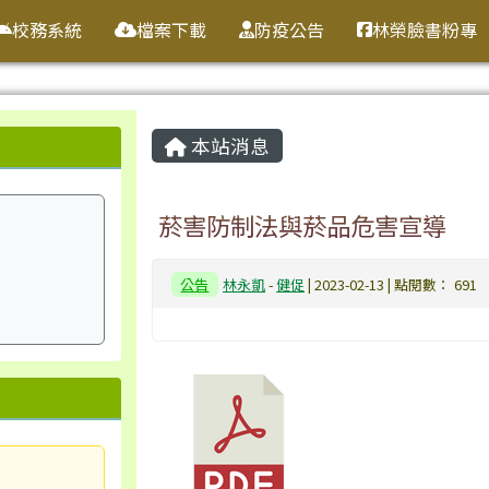
校務系統
檔案下載
防疫公告
林榮臉書粉專
主內容區域
本站消息
菸害防制法與菸品危害宣導
公告
林永凱
-
健促
| 2023-02-13 | 點閱數： 691