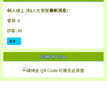
46
人線上 (
41
人在瀏覽
最新消息
)
會員: 0
訪客: 46
更多…
校網QR Code
Hualien Ling-Rong Elementary School
校址：97542 花蓮縣鳳林鎮林榮里永安街2號（
地
圖
）