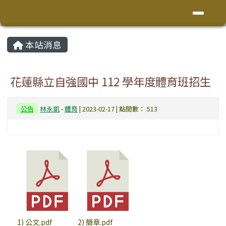
花蓮縣鳳林鎮林榮國小
導覽列
跳至主內容區
頁尾區域
主內容區域
本站消息
⏸
花蓮縣立自強國中 112 學年度體育班招生
公告
林永凱
-
體育
| 2023-02-17 | 點閱數： 513
1) 公文.pdf
2) 簡章.pdf