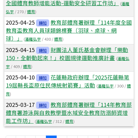
全國體育教師增能活動-運動安全研習工作坊」
(
潘羅
弘宇
/ 270 /
體育
)
2025-04-25
教育部體育署辦理「114年度全國
轉知
教育盃教育人員球類錦標賽（羽球、桌球、網
球）」
(
潘羅弘宇
/ 430 /
體育
)
2025-04-15
財團法人董氏基金會辦理「樂動
轉知
150，全齡動起來！」校園規律運動推廣計畫
(
潘羅弘
宇
/ 409 /
體育
)
2025-04-10
花蓮縣政府辦理「2025花蓮縣第
轉知
19屆縣長盃原住民傳統射箭賽」活動
(
潘羅弘宇
/ 300 /
體
育
)
2025-03-17
教育部體育署辦理「114年教育部
轉知
體育署游泳與自救教學暨水域安全教育防溺師資增
能工作坊」
(
潘羅弘宇
/ 312 /
體育
)