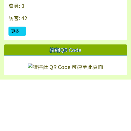
會員: 0
訪客: 42
更多…
校網QR Code
Hualien Ling-Rong Elementary School
校址：97542 花蓮縣鳳林鎮林榮里永安街2號（
地
圖
）
TEL：+886-3-8771024 | FAX：+886-3-8772226
No.2, Yong’an St., Fenglin Township, Hualien
County 975, Taiwan (R.O.C.)