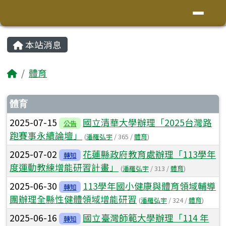
花蓮縣鳳林鎮林榮國小
導覽列
跳至主內容區
頁尾區域
主內容區域
本站消息
⏸
回首頁
體育
文章列表
體育
2025-07-15
國立清華大學辦理「2025台灣路
公告
跑賽事永續論壇」
(
潘羅弘宇
/ 365 /
體育
)
2025-07-02
花蓮縣政府教育處辦理「113學年
轉知
度運動教練增能研習計畫」
(
潘羅弘宇
/ 313 /
體育
)
2025-06-30
113學年國小健康與體育領域輔導
轉知
團辦理全縣性健體領域增能研習
(
潘羅弘宇
/ 324 /
體育
)
2025-06-16
國立臺灣師範大學辦理「114 年
轉知