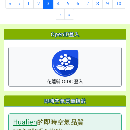
第一頁
上一頁
(目前頁次)
«
‹
1
2
3
4
5
6
7
8
9
10
下一頁
最後頁
›
»
左邊區域內容
OpenID登入
花蓮縣 OIDC 登入
即時空氣質量指數
Hualien
的即時空氣品質