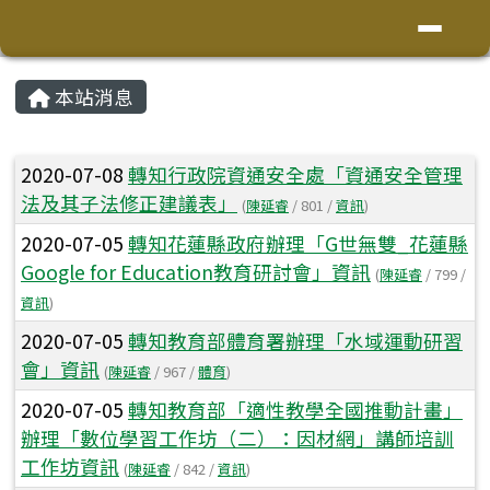
花蓮縣鳳林鎮林榮國小
導覽列
跳至主內容區
頁尾區域
主內容區域
本站消息
⏸
文章列表
2020-07-08
轉知行政院資通安全處「資通安全管理
法及其子法修正建議表」
(
陳延睿
/ 801 /
資訊
)
2020-07-05
轉知花蓮縣政府辦理「G世無雙_花蓮縣
Google for Education教育研討會」資訊
(
陳延睿
/ 799 /
資訊
)
2020-07-05
轉知教育部體育署辦理「水域運動研習
會」資訊
(
陳延睿
/ 967 /
體育
)
2020-07-05
轉知教育部「適性教學全國推動計畫」
辦理「數位學習工作坊（二）：因材網」講師培訓
工作坊資訊
(
陳延睿
/ 842 /
資訊
)