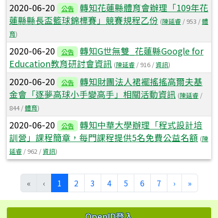
2020-06-20
轉知花蓮縣體育會辦理「109年花
公告
蓮縣縣長盃籃球錦標賽」競賽規程乙份
(
陳延睿
/ 953 /
體
育
)
2020-06-20
轉知G世無雙_花蓮縣Google for
公告
Education教育研討會資訊
(
陳延睿
/ 916 /
資訊
)
2020-06-20
轉知財團法人裙襬搖搖高爾夫基
公告
金會「逐夢高球小手變高手」相關活動資訊
(
陳延睿
/
844 /
體育
)
2020-06-20
轉知中華大學辦理「程式設計培
公告
訓營」課程簡章，每門課程提供5名免費公益名額
(
陳
延睿
/ 962 /
資訊
)
(目前頁次)
下一頁
最後頁
«
‹
1
2
3
4
5
6
7
›
»
左邊區域內容
OpenID登入