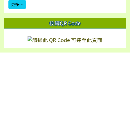
更多…
校網QR Code
Hualien Ling-Rong Elementary School
校址：97542 花蓮縣鳳林鎮林榮里永安街2號（
地
圖
）
TEL：+886-3-8771024 | FAX：+886-3-8772226
No.2, Yong’an St., Fenglin Township, Hualien
County 975, Taiwan (R.O.C.)
反霸凌申訴信箱：wohoho24@yahoo.com.tw
反霸凌專線：8771024#16