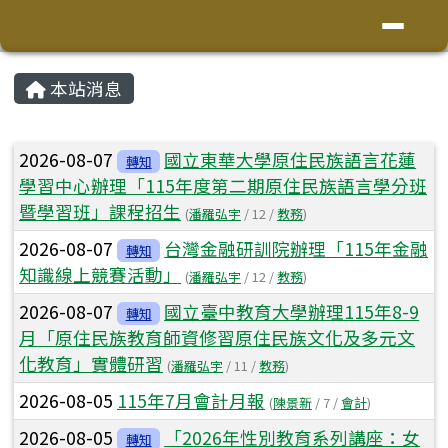
花蓮縣鳳林鎮林榮國小
導覽列
跳至主內容區
頁尾區域
主內容區域
本站消息
⏸
文章列表
2026-08-07
國立東華大學原住民族語言花蓮
轉知
學習中心辦理「115年度第二期原住民族語言學分班
暨學習班」課程招生
(
潘羅弘宇
/ 12 /
教務
)
2026-08-07
台灣金融研訓院辦理「115年金融
轉知
知識線上競賽活動」
(
潘羅弘宇
/ 12 /
教務
)
2026-08-07
國立臺中教育大學辦理115年8-9
轉知
月「原住民族教育師資修習原住民族文化及多元文
化教育」實體研習
(
潘羅弘宇
/ 11 /
教務
)
2026-08-05
115年7月會計月報
(
陳景新
/ 7 /
會計
)
2026-08-05
「2026年性別教育系列講座：女
轉知