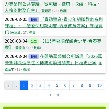
力專業與公共實踐─從照顧、健康、永續、科技、
人權到財務自主」
(
黃琦涵
/ 22 /
教導
)
2026-08-05
「青聽聲音-青少年親職教育系列
轉知
課程」、「戀愛使用說明書-情感教育方案」課程資
訊
(
黃琦涵
/ 27 /
教導
)
2026-08-04
【115年暑期保護青少年-青春專
公告
案】
(
黃琦涵
/ 37 /
教導
)
2026-08-04
花蓮縣萬榮鄉公所辦理「2026萬
轉知
榮鄉鄉長盃原住民傳統射箭邀請賽」日程更正案
(
潘
羅弘宇
/ 31 /
體育
)
(目前頁次)
«
‹
1
2
3
4
5
6
7
8
9
10
下一頁
最後頁
›
»