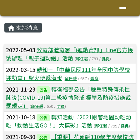
花蓮縣鳳林鎮林榮國小
導覽列
跳至主內容區
頁尾區域
主內容區域
本站消息
⏸
文章列表
2022-05-03
教育部體育署「i運動資訊」Line官方帳
號辦理「親子運動繪」活動
(
邱任毅
/ 793 /
健促
)
2022-03-15
轉知－「中華民國111年全國中等學校
運動會」聖火傳遞海報
(
邱任毅
/ 637 /
體育
)
2021-11-23
轉衛福部公告「嚴重特殊傳染性
公告
肺炎(COVID-19)第二級疫情警戒 標準及防疫措施裁
罰規定」
(
邱任毅
/ 650 /
防疫
)
2021-10-18
轉知活動『2021跟著地圖動吃動
公告
吃「動動生活GO！」大摸彩』活動
(
邱任毅
/ 799 /
健促
)
2021-09-30
【重要】花蓮縣110學年度學校防
公告