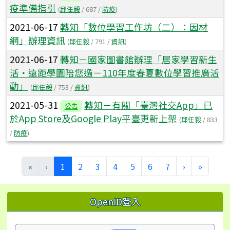
疫準備指引
(
邱任毅
/ 687 /
防疫
)
2021-06-17
轉知「數位學習工作坊（二）：因材
網」辦理資訊
(
邱任毅
/ 791 /
資訊
)
2021-06-17
轉知－國家圖書館辦理「居家學習新生
活‧遠距學園陪您過－110年度春夏數位學習推廣活
動」
(
邱任毅
/ 753 /
資訊
)
2021-05-31
轉知－有關「臺灣社交App」已
公告
於App Store及Google Play平臺更新上架
(
邱任毅
/ 833
/
防疫
)
(目前頁次)
下一頁
最後頁
«
‹
1
2
3
4
5
6
7
›
»
左邊區域內容
OpenID登入