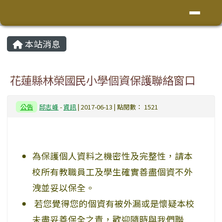
花蓮縣鳳林鎮林榮國小
導覽列
跳至主內容區
頁尾區域
主內容區域
本站消息
⏸
花蓮縣林榮國民小學個資保護聯絡窗口
公告
邱志峰
-
資訊
| 2017-06-13 | 點閱數： 1521
為保護個人資料之機密性及完整性，請本
校所有教職員工及學生確實善盡個資不外
洩並妥以保全。
若您覺得您的個資有被外漏或是懷疑本校
未盡妥善保全之責，歡迎隨時與我們聯