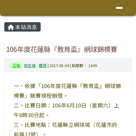
花蓮縣鳳林鎮林榮國小
導覽列
跳至主內容區
頁尾區域
主內容區域
本站消息
⏸
106年度花蓮縣『教育盃』網球錦標賽
公告
邱志峰
-
體育
| 2017-05-04 | 點閱數： 1649
一、依據「106年度花蓮縣『教育盃』網球錦
標賽」競賽規程辦理。
二、比賽日期：106年6月10日（星期六）上
午8時30分起。
三、比賽地點：花蓮縣立網球場（花蓮市府
前路17號）。