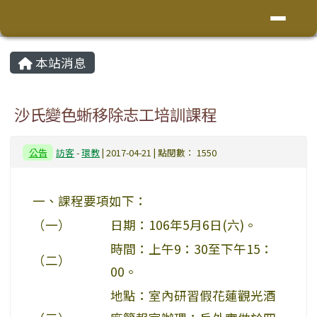
花蓮縣鳳林鎮林榮國小
導覽列
跳至主內容區
頁尾區域
主內容區域
本站消息
⏸
沙氏變色蜥移除志工培訓課程
公告
訪客
-
環教
| 2017-04-21 | 點閱數： 1550
一、課程要項如下：
（一）
日期：106年5月6日(六)。
時間：上午9：30至下午15：
（二）
00。
地點：室內研習假花蓮觀光酒