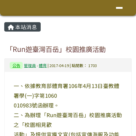
花蓮縣鳳林鎮林榮國小
導覽列
跳至主內容區
頁尾區域
主內容區域
本站消息
⏸
「Run遊臺灣百岳」校園推廣活動
公告
管理員
-
體育
| 2017-04-19 | 點閱數： 1703
一、依據教育部體育署106年4月13日臺教體
署學(一)字第1060
010983號函辦理。
二、為辦理「Run遊臺灣百岳」校園推廣活動
之「校園相見歡
活動」及提供宣導文宣(包括宣傳海報及功能