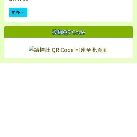
更多…
校網QR Code
Hualien Ling-Rong Elementary School
校址：97542 花蓮縣鳳林鎮林榮里永安街2號（
地
圖
）
TEL：+886-3-8771024 | FAX：+886-3-8772226
No.2, Yong’an St., Fenglin Township, Hualien
County 975, Taiwan (R.O.C.)
反霸凌申訴信箱：wohoho24@yahoo.com.tw
反霸凌專線：8771024#16