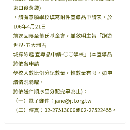
束口後背袋)
，請有意願學校填寫附件宣導品申請表，於
106年4月21日
前逕回傳至董氏基金會，並敘明主旨「跑遊
世界-五大洲古
城探險趣 宣導品申請-○○學校」(本宣導品
將依各申請
學校人數比例分配數量，惟數量有限，如申
請情況踴躍，
將依送件順序至分配完畢為止)：
（一）電子郵件：jane@jtf.org.tw
（二）傳真：02-27513606或02-27522455。