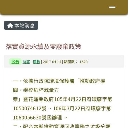
花蓮縣鳳林鎮林榮國小
導覽列
跳至主內容區
頁尾區域
主內容區域
本站消息
⏸
落實資源永續及零廢棄政策
公告
訪客
-
環教
| 2017-04-14 | 點閱數： 1620
一、依據行政院環境保護署「推動政府機
關、學校紙杯減量方
案」暨花蓮縣政府105年4月22日府環廢字第
1050074612號 、106年3月22日府環廢字第
1060056630號函辦理 。
二、配合本縣推動資源回收業務之垃圾分類