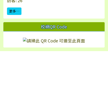
訪客: 26
更多…
校網QR Code
Hualien Ling-Rong Elementary School
校址：97542 花蓮縣鳳林鎮林榮里永安街2號（
地
圖
）
TEL：+886-3-8771024 | FAX：+886-3-8772226
No.2, Yong’an St., Fenglin Township, Hualien
County 975, Taiwan (R.O.C.)
反霸凌申訴信箱：wohoho24@yahoo.com.tw
反霸凌專線：8771024#16