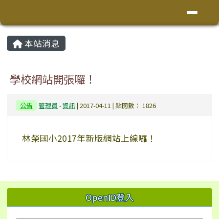
花蓮縣鳳林鎮林榮國小
導覽列
跳至主內容區
頁尾區域
主內容區域
本站消息
⏸
學校網站開張囉！
公告
管理員
-
資訊
| 2017-04-11 | 點閱數： 1826
林榮國小2017年新版網站上線囉！
左邊區域內容
OpenID登入