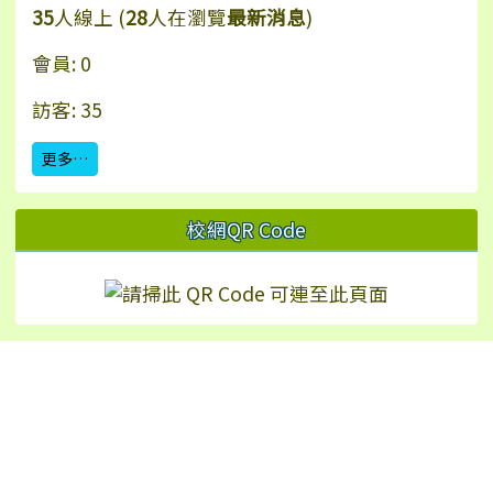
35
人線上 (
28
人在瀏覽
最新消息
)
會員: 0
訪客: 35
更多…
校網QR Code
Hualien Ling-Rong Elementary School
校址：97542 花蓮縣鳳林鎮林榮里永安街2號（
地
圖
）
TEL：+886-3-8771024 | FAX：+886-3-8772226