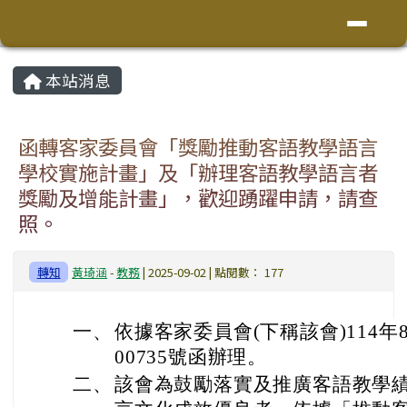
花蓮縣鳳林鎮林榮國小
導覽列
跳至主內容區
頁尾區域
主內容區域
本站消息
⏸
函轉客家委員會「獎勵推動客語教學語言
學校實施計畫」及「辦理客語教學語言者
獎勵及增能計畫」，歡迎踴躍申請，請查
照。
轉知
黃琦涵
-
教務
| 2025-09-02 | 點閱數： 177
一、
依據客家委員會(下稱該會)114年8
00735號函辦理。
二、
該會為鼓勵落實及推廣客語教學