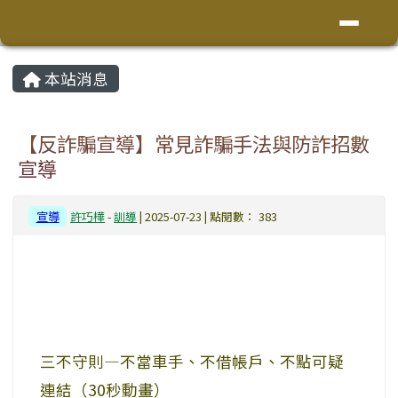
花蓮縣鳳林鎮林榮國小
導覽列
跳至主內容區
頁尾區域
主內容區域
本站消息
⏸
【反詐騙宣導】常見詐騙手法與防詐招數
宣導
宣導
許巧樺
-
訓導
| 2025-07-23 | 點閱數： 383
三不守則—不當車手、不借帳戶、不點可疑
連結（30秒動畫）