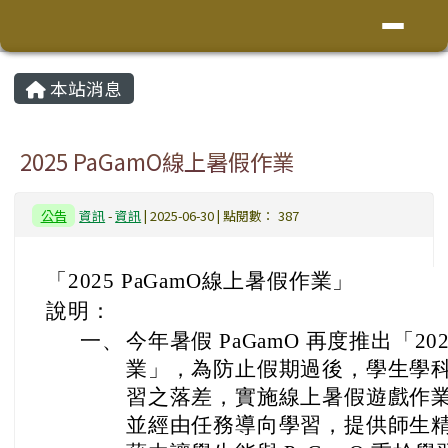
花蓮縣鳳林鎮林榮國小
導覽列
跳至主內容區
頁尾區域
主內容區域
本站消息
⏸
2025 PaGamO線上暑假作業
公告
資訊
-
資訊
| 2025-06-30 | 點閱數： 387
「2025 PaGamO線上暑假作業」
說明：
一、
今年暑假 PaGamO 再度推出「20
業」，為防止假期過後，學生學
習之落差，實施線上暑假遊戲作
並經由任務導向學習，提供師生