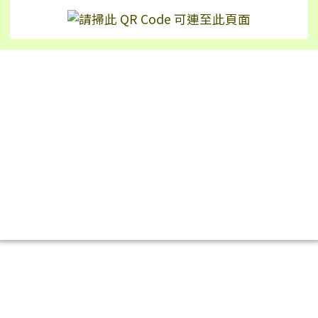
Hualien Ling-Rong Elementary School
校址：97542 花蓮縣鳳林鎮林榮里永安街2號（
地
圖
）
TEL：+886-3-8771024 | FAX：+886-3-8772226
No.2, Yong’an St., Fenglin Township, Hualien
County 975, Taiwan (R.O.C.)
反霸凌申訴信箱：wohoho24@yahoo.com.tw
反霸凌專線：8771024#16