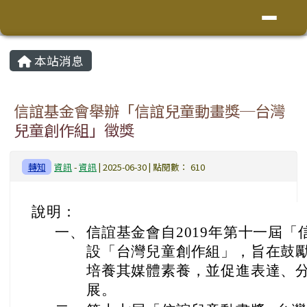
花蓮縣鳳林鎮林榮國小
導覽列
跳至主內容區
頁尾區域
主內容區域
本站消息
⏸
信誼基金會舉辦「信誼兒童動畫獎─台灣
兒童創作組」徵獎
轉知
資訊
-
資訊
| 2025-06-30 | 點閱數： 610
說明：
一、
信誼基金會自2019年第十一屆
設「台灣兒童創作組」，旨在鼓
培養其媒體素養，並促進表達、
展。