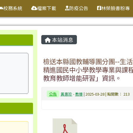
校務系統
檔案下載
防疫公告
林榮臉書粉專
主內容區域
本站消息
檢送本縣國教輔導團分團--生活
精進國民中小學教學專業與課程
教育教師增能研習」資訊。
公告
黃惠珍
-
教導
| 2025-03-28 | 點閱數： 213