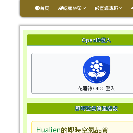
花蓮縣鳳林鎮林榮國小
導覽列
跳至主內容區
首頁
認識林榮
宣導專區
頁尾區域
左邊區域內容
OpenID登入
花蓮縣 OIDC 登入
即時空氣質量指數
Hualien
的即時空氣品質