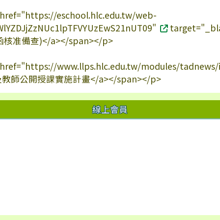
 href="https://eschool.hlc.edu.tw/web-
c/SWlYZDJjZzNUc1lpTFVYUzEwS21nUT09"
target="
准備查)</a></span></p>
a href="https://www.llps.hlc.edu.tw/modules/tadnew
及教師公開授課實施計畫</a></span></p>
線上會員