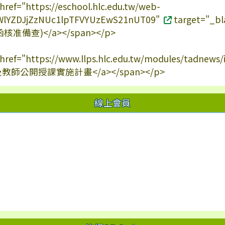
 href="https://eschool.hlc.edu.tw/web-
c/SWlYZDJjZzNUc1lpTFVYUzEwS21nUT09"
target="
准備查)</a></span></p>
a href="https://www.llps.hlc.edu.tw/modules/tadnew
及教師公開授課實施計畫</a></span></p>
線上會員