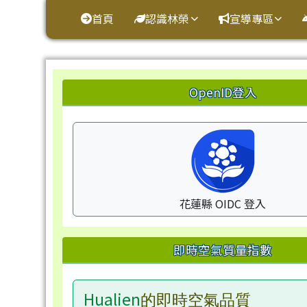
花蓮縣鳳林鎮林榮國小
導覽列
跳至主內容區
首頁
認識林榮
宣導專區
頁尾區域
左邊區域內容
OpenID登入
花蓮縣 OIDC 登入
即時空氣質量指數
Hualien
的即時空氣品質