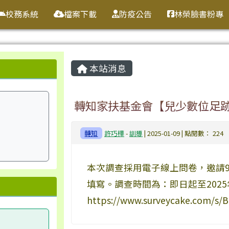
校務系統
檔案下載
防疫公告
林榮臉書粉專
主內容區域
本站消息
轉知家扶基金會【兒少數位足
轉知
許巧樺
-
訓導
| 2025-01-09 | 點閱數： 224
本次調查採用電子線上問卷，邀請9
填寫。調查時間為：即日起至2025
https://www.surveycake.com/s/