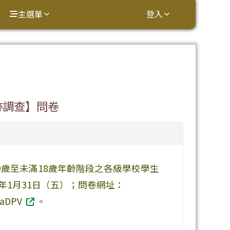
主選單
登入
⏸
跡調查】問卷
歲至未滿18歲年齡階段之各級學校學生
年1月31日（五）；問卷網址：
BaDPV
。