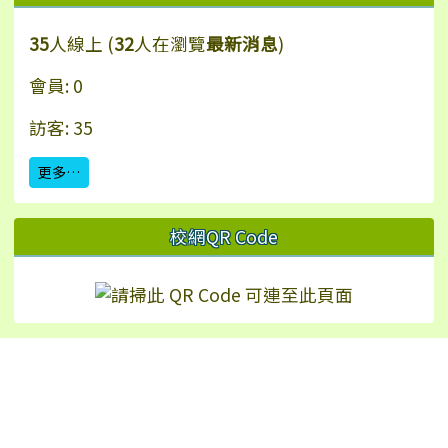
35
人線上 (
32
人在瀏覽
最新消息
)
會員: 0
訪客: 35
更多…
校網QR Code
Hualien Ling-Rong Elementary School
校址：97542 花蓮縣鳳林鎮林榮里永安街2號（
地
圖
）