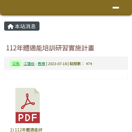
花蓮縣鳳林鎮林榮國小
導覽列
跳至主內容區
頁尾區域
主內容區域
本站消息
⏸
112年體適能培訓研習實施計畫
公告
江瓊紋
-
教導
| 2023-07-18 | 點閱數： 474
1) 112年體適能研