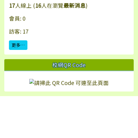
17
人線上 (
16
人在瀏覽
最新消息
)
會員: 0
訪客: 17
更多…
校網QR Code
Hualien Ling-Rong Elementary School
校址：97542 花蓮縣鳳林鎮林榮里永安街2號（
地
圖
）
TEL：+886-3-8771024 | FAX：+886-3-8772226