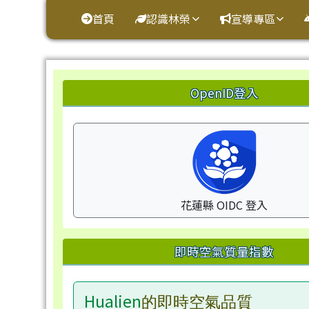
花蓮縣鳳林鎮林榮國小
導覽列
跳至主內容區
首頁
認識林榮
宣導專區
頁尾區域
左邊區域內容
OpenID登入
花蓮縣 OIDC 登入
即時空氣質量指數
Hualien
的即時空氣品質