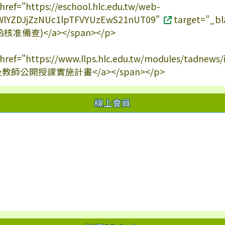
 href="https://eschool.hlc.edu.tw/web-
c/SWlYZDJjZzNUc1lpTFVYUzEwS21nUT09"
target="
准備查)</a></span></p>
a href="https://www.llps.hlc.edu.tw/modules/tadnew
及教師公開授課實施計畫</a></span></p>
線上會員