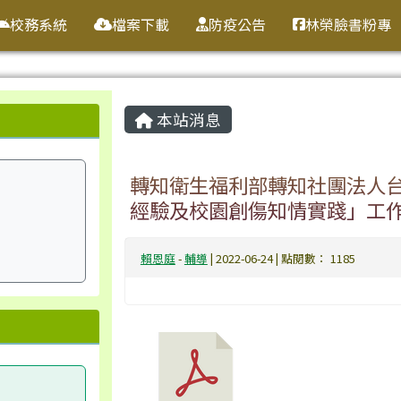
校務系統
檔案下載
防疫公告
林榮臉書粉專
主內容區域
本站消息
轉知衛生福利部轉知社團法人
經驗及校園創傷知情實踐」工
賴恩庭
-
輔導
| 2022-06-24 | 點閱數： 1185