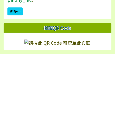
更多…
校網QR Code
Hualien Ling-Rong Elementary School
校址：97542 花蓮縣鳳林鎮林榮里永安街2號（
地
圖
）
TEL：+886-3-8771024 | FAX：+886-3-8772226
No.2, Yong’an St., Fenglin Township, Hualien
County 975, Taiwan (R.O.C.)
反霸凌申訴信箱：wohoho24@yahoo.com.tw
反霸凌專線：8771024#16