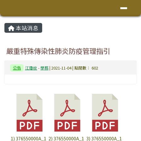
花蓮縣鳳林鎮林榮國小
導覽列
跳至主內容區
頁尾區域
主內容區域
本站消息
⏸
嚴重特殊傳染性肺炎防疫管理指引
公告
江瓊紋
-
學務
| 2021-11-04 | 點閱數： 602
1) 376550000A_1
2) 376550000A_1
3) 376550000A_1