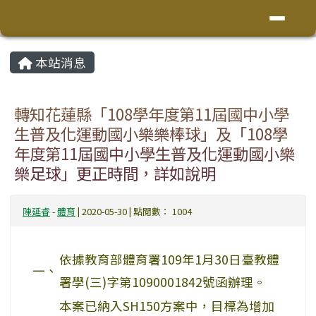
花蓮縣鳳林鎮林榮國小
導覽列
跳至主內容區
頁尾區域
主內容區域
本站消息
⏸
轉知花蓮縣「108學年度第11屆國中小學
生普及化運動國小樂樂棒球」及「108學
年度第11屆國中小學生普及化運動國小樂
樂足球」更正時間，詳如說明
陳延睿
-
體育
| 2020-05-30 | 點閱數： 1004
依據教育部體育署109年1月30日臺教體
一、
署學(三)字第1090001842號函辦理。
本案已納入SH150方案中，目標為增加