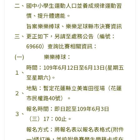
二、
國中小學生運動人口並養成規律運動習
慣、提升體適能。
旨案樂樂棒球、樂樂足球縣市決賽資訊
三、
更正如下，另請至處務公告（編號：
69660）查詢比賽相關資訊：
(一)
樂樂棒球：
時間：109年6月12日至6月13日(星期五
１、
至星期六)。
地點：暫定花蓮縣立美崙田徑場（花蓮
２、
市民權路40號）。
報名時間：即日起至109年6月3日
３、
（三）17：00止。
報名方式：將報名表以報名表格式(附件
一)繕打後，並檢附參賽學生學籍卡或在