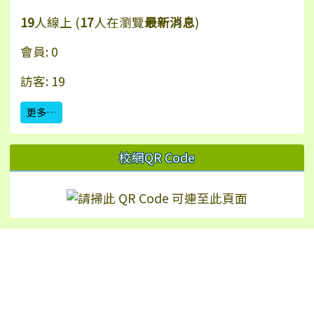
19
人線上 (
17
人在瀏覽
最新消息
)
會員: 0
訪客: 19
更多…
校網QR Code
Hualien Ling-Rong Elementary School
校址：97542 花蓮縣鳳林鎮林榮里永安街2號（
地
圖
）
TEL：+886-3-8771024 | FAX：+886-3-8772226