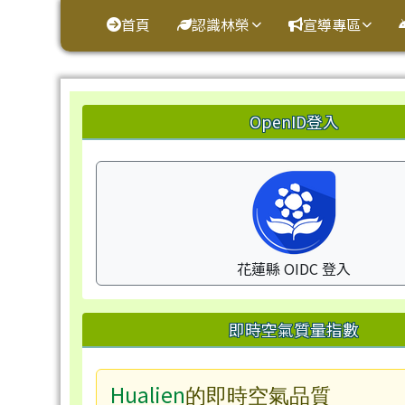
花蓮縣鳳林鎮林榮國小
導覽列
跳至主內容區
首頁
認識林榮
宣導專區
頁尾區域
左邊區域內容
OpenID登入
花蓮縣 OIDC 登入
即時空氣質量指數
Hualien
的即時空氣品質