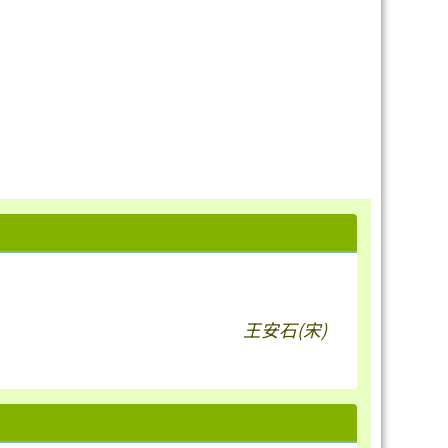
王安石(宋)