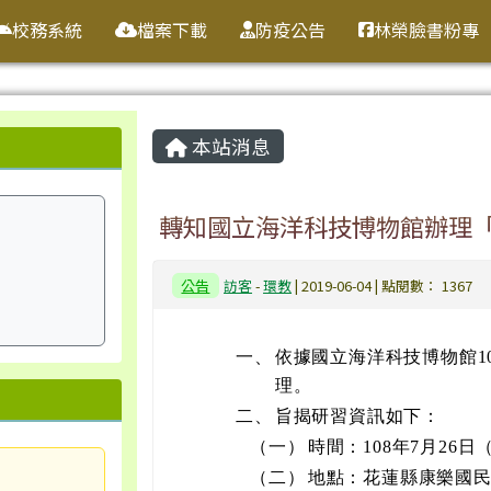
校務系統
檔案下載
防疫公告
林榮臉書粉專
主內容區域
本站消息
轉知國立海洋科技博物館辦理「
公告
訪客
-
環教
| 2019-06-04 | 點閱數： 1367
一、
依據國立海洋科技博物館108
理。
二、
旨揭研習資訊如下：
（一）
時間：108年7月26日
（二）
地點：花蓮縣康樂國