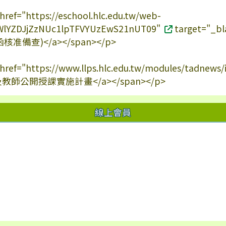
 href="https://eschool.hlc.edu.tw/web-
c/SWlYZDJjZzNUc1lpTFVYUzEwS21nUT09"
target="
准備查)</a></span></p>
a href="https://www.llps.hlc.edu.tw/modules/tadnew
及教師公開授課實施計畫</a></span></p>
線上會員