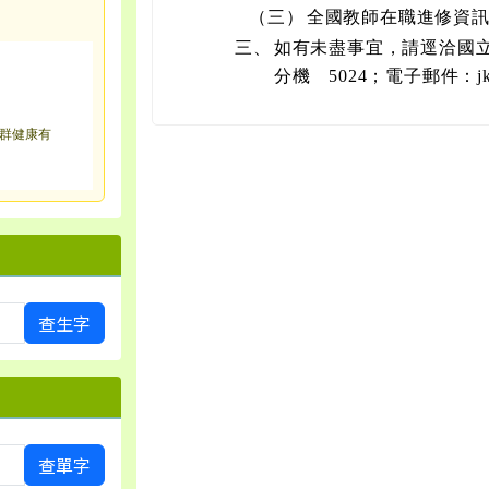
（三）
全國教師在職進修資訊網
三、
如有未盡事宜，請逕洽國立海
分機 5024；電子郵件：jkchi
群健康有
查生字
查單字