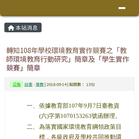
花蓮縣鳳林鎮林榮國小
導覽列
跳至主內容區
頁尾區域
主內容區域
本站消息
⏸
轉知108年學校環境教育實作競賽之「教
師環境教育行動研究」簡章及「學生實作
競賽」簡章
公告
訪客
-
環教
| 2018-09-14 | 點閱數： 1392
一、
依據教育部107年9月7日臺教資
(六)字第1070153263號函辦理。
二、
為落實國家環境教育綱領政策目
標，各級政府及學校共同推動環