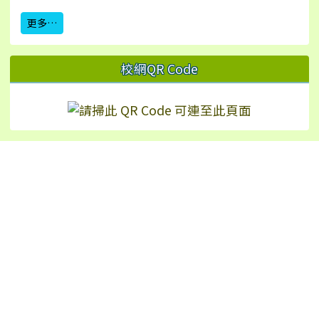
更多…
校網QR Code
Hualien Ling-Rong Elementary School
校址：97542 花蓮縣鳳林鎮林榮里永安街2號（
地
圖
）
TEL：+886-3-8771024 | FAX：+886-3-8772226
No.2, Yong’an St., Fenglin Township, Hualien
County 975, Taiwan (R.O.C.)
反霸凌申訴信箱：wohoho24@yahoo.com.tw
反霸凌專線：8771024#16