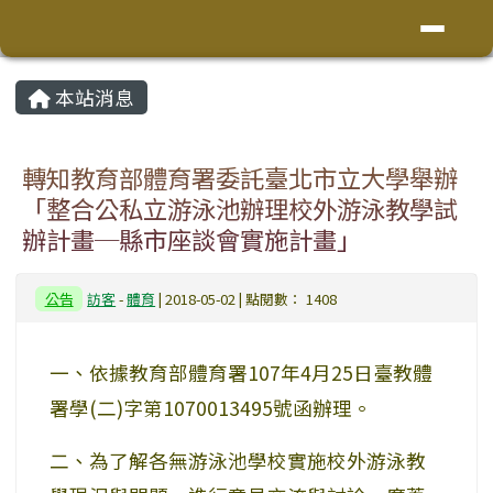
花蓮縣鳳林鎮林榮國小
導覽列
跳至主內容區
頁尾區域
主內容區域
本站消息
⏸
轉知教育部體育署委託臺北市立大學舉辦
「整合公私立游泳池辦理校外游泳教學試
辦計畫─縣市座談會實施計畫」
公告
訪客
-
體育
| 2018-05-02 | 點閱數： 1408
一、依據教育部體育署107年4月25日臺教體
署學(二)字第1070013495號函辦理。
二、為了解各無游泳池學校實施校外游泳教