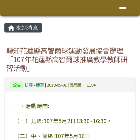
花蓮縣鳳林鎮林榮國小
導覽列
跳至主內容區
頁尾區域
主內容區域
本站消息
⏸
轉知花蓮縣高智爾球運動發展協會辦理
「107年花蓮縣高智爾球推廣教學教師研
習活動」
公告
訪客
-
體育
| 2018-05-01 | 點閱數： 1184
一、活動時間:
（一）北區:107年5月2日13:30~16:30。
（二）中、南區:107年5月16日