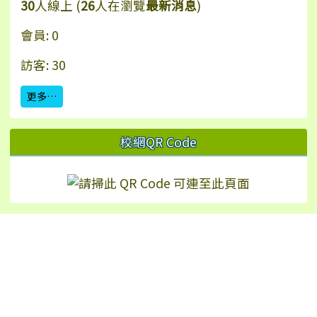
30
人線上 (
26
人在瀏覽
最新消息
)
會員: 0
訪客: 30
更多…
校網QR Code
Hualien Ling-Rong Elementary School
校址：97542 花蓮縣鳳林鎮林榮里永安街2號（
地
圖
）
TEL：+886-3-8771024 | FAX：+886-3-8772226