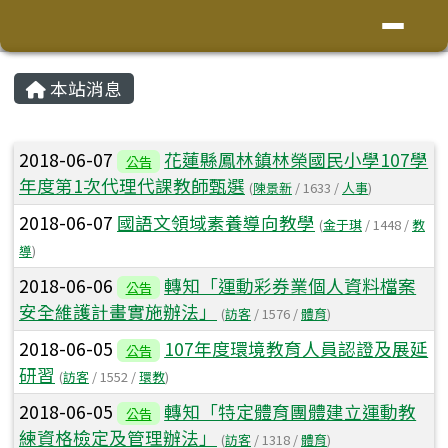
花蓮縣鳳林鎮林榮國小
導覽列
跳至主內容區
頁尾區域
主內容區域
本站消息
⏸
文章列表
2018-06-07
花蓮縣鳳林鎮林榮國民小學107學
公告
年度第1次代理代課教師甄選
(
陳景新
/ 1633 /
人事
)
2018-06-07
國語文領域素養導向教學
(
金于琪
/ 1448 /
教
導
)
2018-06-06
轉知「運動彩券業個人資料檔案
公告
安全維護計畫實施辦法」
(
訪客
/ 1576 /
體育
)
2018-06-05
107年度環境教育人員認證及展延
公告
研習
(
訪客
/ 1552 /
環教
)
2018-06-05
轉知「特定體育團體建立運動教
公告
練資格檢定及管理辦法」
(
訪客
/ 1318 /
體育
)