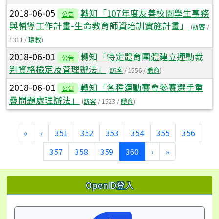
2018-06-05
轉知「107年度友善校園學生事務
公告
與輔導工作計畫-生命教育師資培訓實施計畫」
(
訪客
/
1311 /
環教
)
2018-06-01
轉知「特定體育團體建立運動裁
公告
判資格檢定及管理辦法」
(
訪客
/ 1556 /
體育
)
2018-06-01
轉知「各種運動賽會參賽選手重
公告
疊問題處理辦法」
(
訪客
/ 1523 /
體育
)
第一頁
上一頁
«
‹
351
352
353
354
355
356
(目前頁次)
下一頁
最後頁
357
358
359
360
›
»
左邊區域內容
OpenID登入