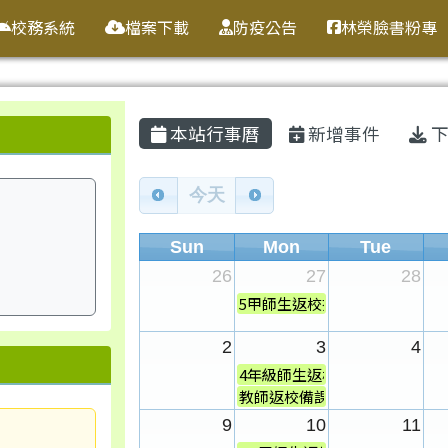
校務系統
檔案下載
防疫公告
林榮臉書粉專
主內容區域
本站行事曆
新增事件
下
Calendar
今天
Sun
Mon
Tue
26
27
28
5甲師生返校打掃(114學年度班
2
3
4
4年級師生返校打掃(115學年度班.
教師返校備課日
9
10
11