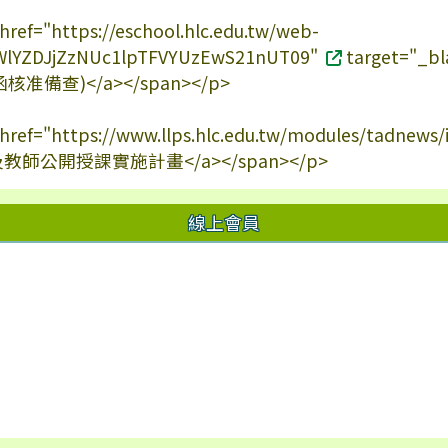
 href="https://eschool.hlc.edu.tw/web-
c/SWlYZDJjZzNUc1lpTFVYUzEwS21nUT09"
target="
准備查)</a></span></p>
a href="https://www.llps.hlc.edu.tw/modules/tadnew
及教師公開授課實施計畫</a></span></p>
線上會員