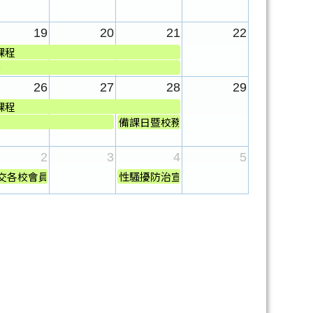
..
19
20
21
22
課程
級)
)
26
27
28
29
課程
備課日暨校務會議
..
2
3
4
5
交各校會員名冊與相關文件
性騷擾防治宣導13.20-14.00