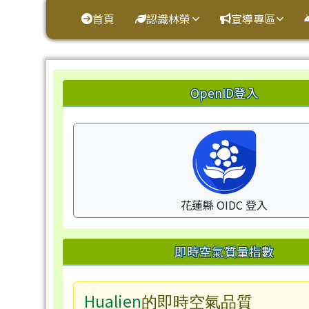
花蓮縣鳳林鎮林榮國小
導覽列
跳至主內容區
首頁
認識林榮
宣導專區
頁尾區域
左邊區域內容
OpenID登入
花蓮縣 OIDC 登入
即時空氣質量指數
Hualien
的即時空氣品質