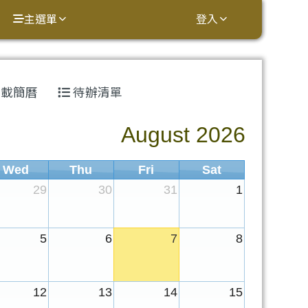
主選單
登入
載簡曆
待辦清單
⏸
August 2026
Wed
Thu
Fri
Sat
29
30
31
1
級)
5
6
7
8
..
12
13
14
15