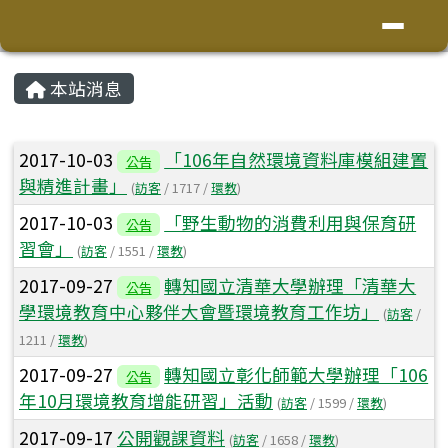
花蓮縣鳳林鎮林榮國小
導覽列
跳至主內容區
頁尾區域
主內容區域
本站消息
⏸
文章列表
2017-10-03
「106年自然環境資料庫模組建置
公告
與精進計畫」
(
訪客
/ 1717 /
環教
)
2017-10-03
「野生動物的消費利用與保育研
公告
習會」
(
訪客
/ 1551 /
環教
)
2017-09-27
轉知國立清華大學辦理「清華大
公告
學環境教育中心夥伴大會暨環境教育工作坊」
(
訪客
/
1211 /
環教
)
2017-09-27
轉知國立彰化師範大學辦理「106
公告
年10月環境教育增能研習」活動
(
訪客
/ 1599 /
環教
)
2017-09-17
公開觀課資料
(
訪客
/ 1658 /
環教
)