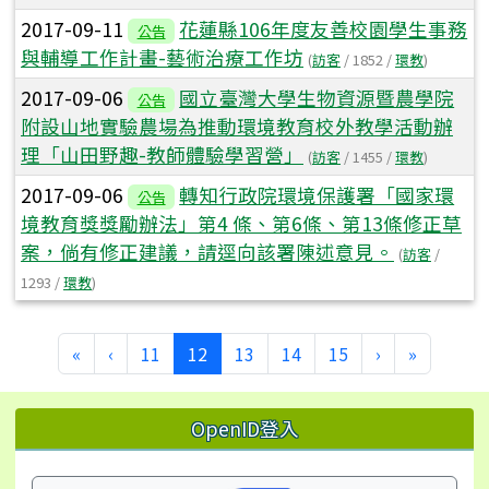
2017-09-11
花蓮縣106年度友善校園學生事務
公告
與輔導工作計畫-藝術治療工作坊
(
訪客
/ 1852 /
環教
)
2017-09-06
國立臺灣大學生物資源暨農學院
公告
附設山地實驗農場為推動環境教育校外教學活動辦
理「山田野趣-教師體驗學習營」
(
訪客
/ 1455 /
環教
)
2017-09-06
轉知行政院環境保護署「國家環
公告
境教育獎獎勵辦法」第4 條、第6條、第13條修正草
案，倘有修正建議，請逕向該署陳述意見。
(
訪客
/
1293 /
環教
)
第一頁
上一頁
(目前頁次)
下一頁
最後頁
«
‹
11
12
13
14
15
›
»
左邊區域內容
OpenID登入