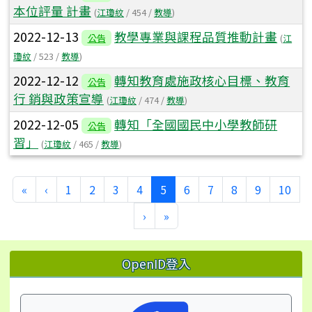
本位評量 計畫
(
江瓊紋
/ 454 /
教導
)
2022-12-13
教學專業與課程品質推動計畫
公告
(
江
瓊紋
/ 523 /
教導
)
2022-12-12
轉知教育處施政核心目標、教育
公告
行 銷與政策宣導
(
江瓊紋
/ 474 /
教導
)
2022-12-05
轉知「全國國民中小學教師研
公告
習」
(
江瓊紋
/ 465 /
教導
)
第一頁
上一頁
(目前頁次)
«
‹
1
2
3
4
5
6
7
8
9
10
下一頁
最後頁
›
»
左邊區域內容
OpenID登入