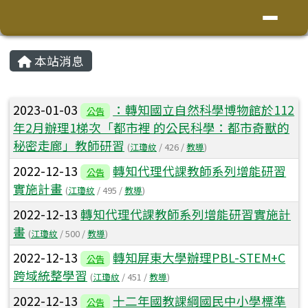
花蓮縣鳳林鎮林榮國小
導覽列
跳至主內容區
頁尾區域
主內容區域
本站消息
⏸
文章列表
2023-01-03
：轉知國立自然科學博物館於112
公告
年2月辦理1梯次「都市裡 的公民科學：都市奇獸的
秘密走廊」教師研習
(
江瓊紋
/ 426 /
教導
)
2022-12-13
轉知代理代課教師系列增能研習
公告
實施計畫
(
江瓊紋
/ 495 /
教導
)
2022-12-13
轉知代理代課教師系列增能研習實施計
畫
(
江瓊紋
/ 500 /
教導
)
2022-12-13
轉知屏東大學辦理PBL-STEM+C
公告
跨域統整學習
(
江瓊紋
/ 451 /
教導
)
2022-12-13
十二年國教課綱國民中小學標準
公告